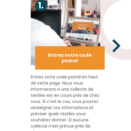
Entrez votre code
p
postal
Entrez votre code postal en haut
Choisisse
de cette page. Nous vous
créneaux 
informerons si une collecte de
les élève
textiles est en cours près de chez
récupére
vous. Si c'est le cas, vous pourrez
textiles 
renseigner vos informations et
indiquée.
préciser quels textiles vous
souhaitez donner. Si aucune
collecte n'est prévue près de