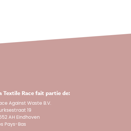
a Textile Race fait partie de:
ace Against Waste B.V.
urksestraat 19
652 AH Eindhoven
es Pays-Bas