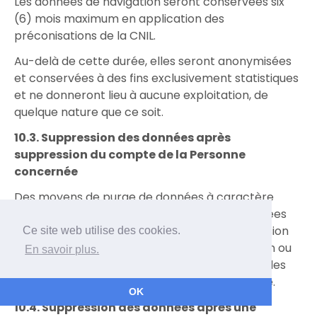
Les données de navigation seront conservées six
(6) mois maximum en application des
préconisations de la CNIL.
Au-delà de cette durée, elles seront anonymisées
et conservées à des fins exclusivement statistiques
et ne donneront lieu à aucune exploitation, de
quelque nature que ce soit.
10.3. Suppression des données après
suppression du compte de la Personne
concernée
Des moyens de purge de données à caractère
personnel des Personnes concernées collectées
sont mis en place afin d’en prévoir la suppression
Ce site web utilise des cookies.
effective dès lors que la durée de conservation ou
En savoir plus.
d’archivage nécessaire à l’accomplissement des
finalités déterminées ou imposées est atteinte.
OK
10.4. Suppression des données après une